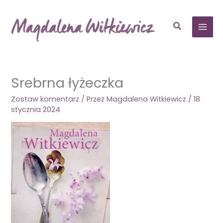
Przejdź
do
Szukaj
treści
Srebrna łyżeczka
Zostaw komentarz
/ Przez
Magdalena Witkiewicz
/
18
stycznia 2024