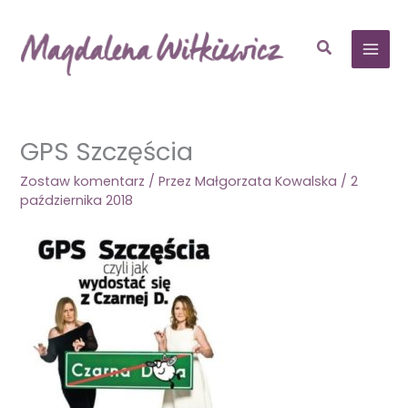
Przejdź
do
Szukaj
treści
GPS Szczęścia
Zostaw komentarz
/ Przez
Małgorzata Kowalska
/
2
października 2018