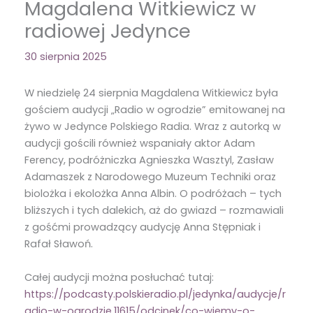
Magdalena Witkiewicz w
radiowej Jedynce
30 sierpnia 2025
W niedzielę 24 sierpnia Magdalena Witkiewicz była
gościem audycji „Radio w ogrodzie” emitowanej na
żywo w Jedynce Polskiego Radia. Wraz z autorką w
audycji gościli również wspaniały aktor Adam
Ferency, podróżniczka Agnieszka Wasztyl, Zasław
Adamaszek z Narodowego Muzeum Techniki oraz
biolożka i ekolożka Anna Albin. O podróżach – tych
bliższych i tych dalekich, aż do gwiazd – rozmawiali
z gośćmi prowadzący audycję Anna Stępniak i
Rafał Sławoń.
Całej audycji można posłuchać tutaj:
https://podcasty.polskieradio.pl/jedynka/audycje/r
adio-w-ogrodzie,11615/odcinek/co-wiemy-o-