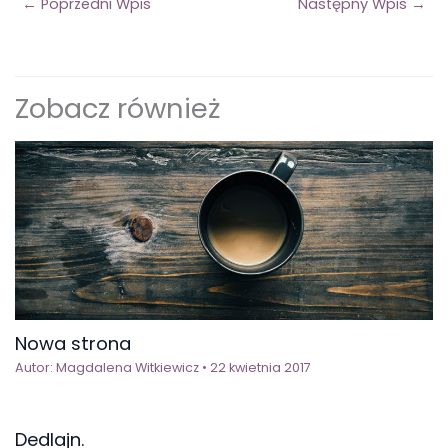
←
Poprzedni Wpis
Następny Wpis
→
Zobacz również
Nowa strona
Autor:
Magdalena Witkiewicz
•
22 kwietnia 2017
Dedlajn.