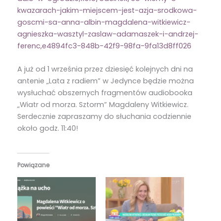
kwazarach-jakim-miejscem-jest-azja-srodkowa-
goscmi-sa-anna-albin-magdalena-witkiewicz-
agnieszka-wasztyl-zaslaw-adamaszek-i-andrzej-
ferenc,e4894fc3-848b-42f9-98fa-9fa13d8ff026
A już od 1 września przez dziesięć kolejnych dni na
antenie „Lata z radiem” w Jedynce będzie można
wysłuchać obszernych fragmentów audiobooka
„Wiatr od morza. Sztorm” Magdaleny Witkiewicz.
Serdecznie zapraszamy do słuchania codziennie
około godz. 11:40!
Powiązane